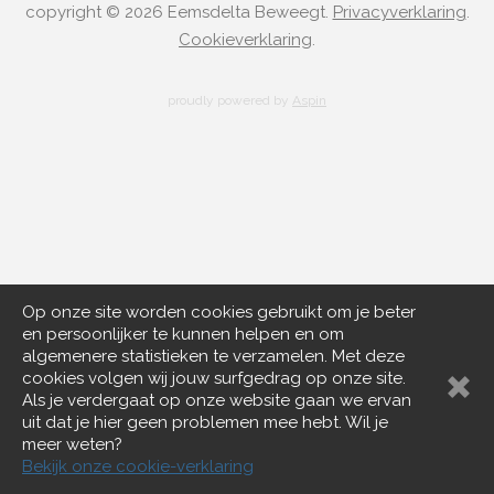
copyright © 2026 Eemsdelta Beweegt.
Privacyverklaring
.
Cookieverklaring
.
proudly powered by
Aspin
Op onze site worden cookies gebruikt om je beter
en persoonlijker te kunnen helpen en om
algemenere statistieken te verzamelen. Met deze
cookies volgen wij jouw surfgedrag op onze site.
Als je verdergaat op onze website gaan we ervan
uit dat je hier geen problemen mee hebt. Wil je
meer weten?
Bekijk onze cookie-verklaring