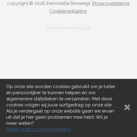
copyright © 2026 Eemsdelta Beweegt.
Privacyverklaring
.
Cookieverklaring
.
proudly powered by
Aspin
Op onze site worden cookies gebruikt om je beter
en persoonlijker te kunnen helpen en om
algemenere statistieken te verzamelen. Met deze
cookies volgen wij jouw surfgedrag op onze site.
Als je verdergaat op onze website gaan we ervan
uit dat je hier geen problemen mee hebt. Wil je
meer weten?
Bekijk onze cookie-verklaring