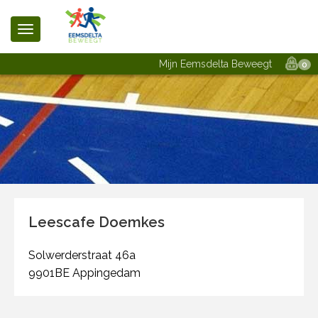
Mijn Eemsdelta Beweegt
0
Leescafe Doemkes
Solwerderstraat 46a
9901BE Appingedam