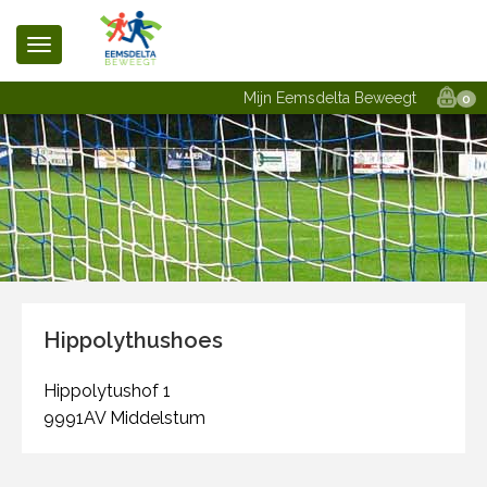
Mijn Eemsdelta Beweegt
0
Hippolythushoes
Hippolytushof 1
9991AV Middelstum