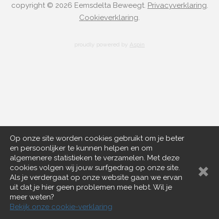
copyright © 2026 Eemsdelta Beweegt.
Privacyverklaring
.
Cookieverklaring
.
proudly powered by
Aspin
Op onze site worden cookies gebruikt om je beter
en persoonlijker te kunnen helpen en om
algemenere statistieken te verzamelen. Met deze
cookies volgen wij jouw surfgedrag op onze site.
Als je verdergaat op onze website gaan we ervan
uit dat je hier geen problemen mee hebt. Wil je
meer weten?
Bekijk onze cookie-verklaring