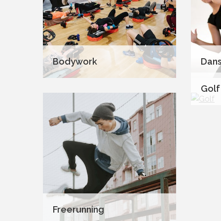
Bodywork
Dan
Golf
Freerunning