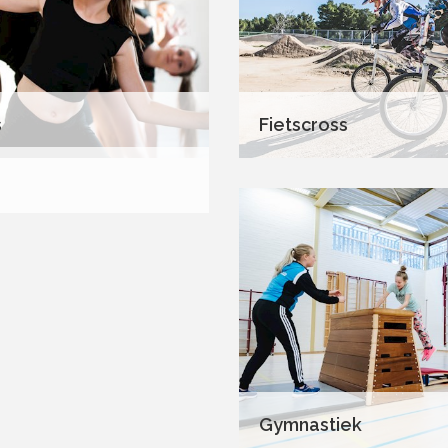
s
Fietscross
Gymnastiek