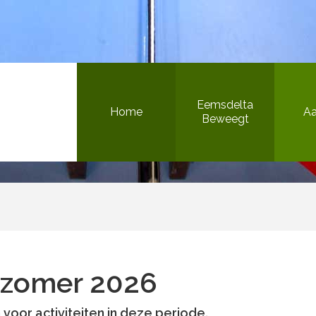
Bewegen in de openbare ruimte
Eemsdelta
Home
A
Beweegt
Het Beweegteam
Sportieve gezonde jeugd
Inclusief sport & bewegen
/zomer 2026
Versterking sportaanbieders
Bewegen in de openbare ruimte
n voor activiteiten in deze periode.