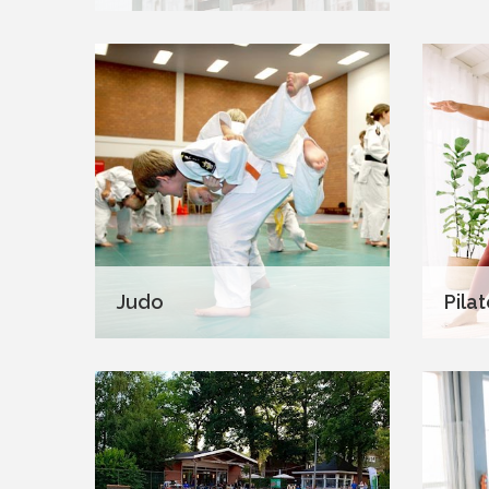
Judo
Pila