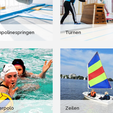
polinespringen
Turnen
erpolo
Zeilen