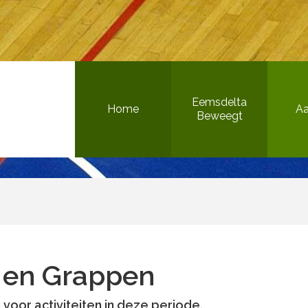
Bewegen in de openbare ruimte
Eemsdelta
Home
A
Beweegt
Het Beweegteam
Sportieve gezonde jeugd
Inclusief sport & bewegen
 en Grappen
Versterking sportaanbieders
Bewegen in de openbare ruimte
n voor activiteiten in deze periode.