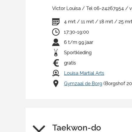
Victor Louisa / Tel 06-24267954 /
4 mrt / 11 mrt / 18 mrt / 25 mrt
17:30-19:00
6 t/m 99 jaar
Sportkleding
gratis
Louisa Martial Arts
Gymzaal de Borg
(Borgshof 20
Taekwon-do