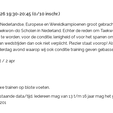
6 19:30-20:45 (0/10 inschr.)
Nederlandse, Europese en Wereldkampioenen groot gebracht 
aekwon-do Scholen in Nederland. Echter de reden om Taekw
r te worden, voor de conditie, lenigheid of voor het sparren
 wedstrijden dan ook niet verplicht. Plezier staat voorop! Al
derdag avond waarop wij ook conditie training geven gebas
t / 2 apr
we trainen op blote voeten.
rstaande data/tijd. Iedereen mag van 13 t/m 16 jaar mag het ge
1201