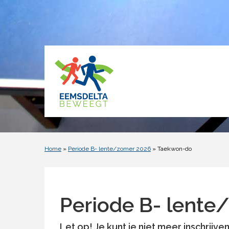
Home
»
Periode B- lente/zomer 2026
» Taekwon-do
Periode B- lente
Let op!
Je kunt je niet meer inschrijve