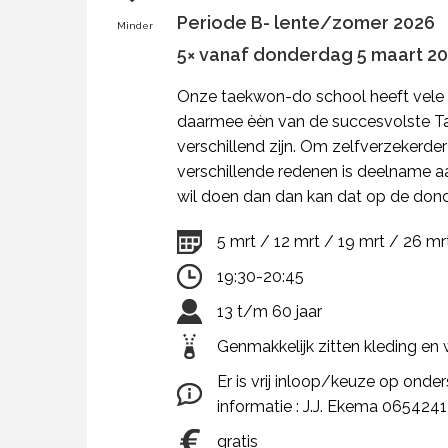
Periode B- lente/zomer 2026
Minder
5× vanaf donderdag 5 maart 202
Onze taekwon-do school heeft vele 
daarmee èèn van de succesvolste T
verschillend zijn. Om zelfverzekerde
verschillende redenen is deelname aan
wil doen dan dan kan dat op de don
5 mrt / 12 mrt / 19 mrt / 26 mr
19:30-20:45
13 t/m 60 jaar
Genmakkelijk zitten kleding en 
Er is vrij inloop/keuze op onde
informatie : J.J. Ekema 065424
gratis