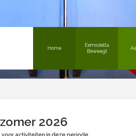
Bewegen in de openbare ruimte
Eemsdelta
Home
A
Beweegt
Het Beweegteam
Sportieve gezonde jeugd
Inclusief sport & bewegen
/zomer 2026
Versterking sportaanbieders
Bewegen in de openbare ruimte
n voor activiteiten in deze periode.