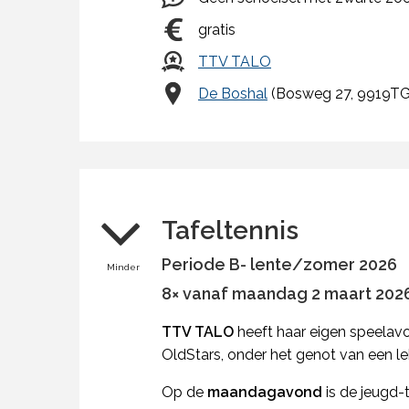
gratis
TTV TALO
De Boshal
(Bosweg 27, 9919TG
Tafeltennis
Periode B- lente/zomer 2026
Minder
8× vanaf maandag 2 maart 2026 
TTV TALO
heeft haar eigen speelav
OldStars, onder het genot van een lek
Op de
maandagavond
is de jeugd-t