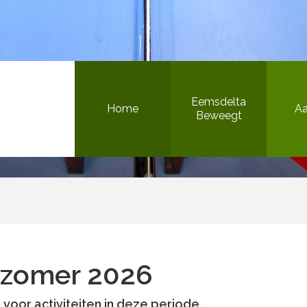
Bewegen in de openbare ruimte
Eemsdelta
Home
A
Beweegt
Het Beweegteam
Sportieve gezonde jeugd
Inclusief sport & bewegen
/zomer 2026
Versterking sportaanbieders
Bewegen in de openbare ruimte
n voor activiteiten in deze periode.