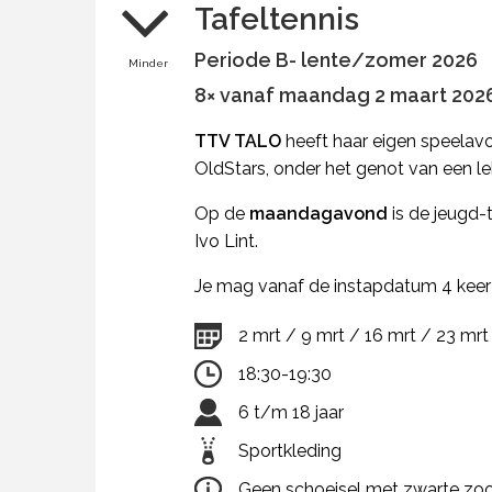
Tafeltennis
Periode B- lente/zomer 2026
Minder
8× vanaf maandag 2 maart 2026 
TTV TALO
heeft haar eigen speelav
OldStars, onder het genot van een lek
Op de
maandagavond
is de jeugd-t
Ivo Lint.
Je mag vanaf de instapdatum 4 keer vr
2 mrt / 9 mrt / 16 mrt / 23 mrt
18:30-19:30
6 t/m 18 jaar
Sportkleding
Geen schoeisel met zwarte zoo