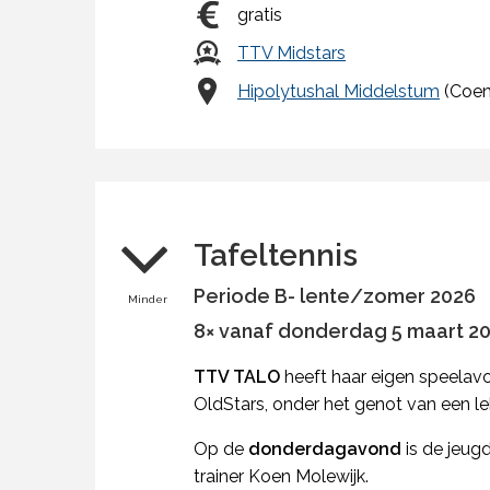
gratis
TTV Midstars
Hipolytushal Middelstum
(Coen
Tafeltennis
Periode B- lente/zomer 2026
Minder
8× vanaf donderdag 5 maart 202
TTV TALO
heeft haar eigen speelav
OldStars, onder het genot van een lek
Op de
donderdagavond
is de jeugd
trainer Koen Molewijk.