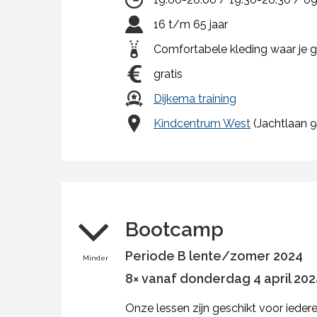
16 t/m 65 jaar
Comfortabele kleding waar je 
gratis
Dijkema training
Kindcentrum West
(Jachtlaan 9c
Bootcamp
Periode B lente/zomer 2024
Minder
8× vanaf donderdag 4 april 2024
Onze lessen zijn geschikt voor iede