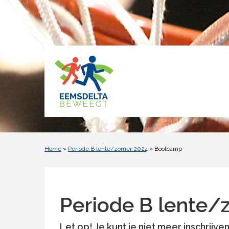
Home
»
Periode B lente/zomer 2024
» Bootcamp
Periode B lente/
Let op!
Je kunt je niet meer inschrijve