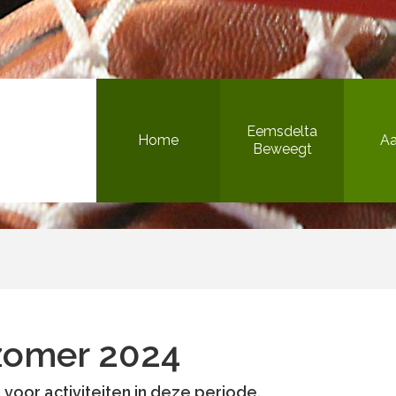
Bewegen in de openbare ruimte
Eemsdelta
Home
A
Beweegt
Het Beweegteam
Sportieve gezonde jeugd
Inclusief sport & bewegen
zomer 2024
Versterking sportaanbieders
Bewegen in de openbare ruimte
n voor activiteiten in deze periode.