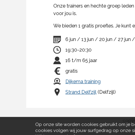
Onze trainers en hechte groep leden
voor jou is.
We bieden 1 gratis proefles. Je kunt
6 jun / 13 jun / 20 jun / 27 jun / 4
19:30-20:30
16 t/m 65 jaar
gratis
Dijkema training
Strand Delfzijl
(Delfzijl)
copyr
Op onze site worden cookies gebruikt om je b
cookies volgen wij jouw surfgedrag op onze si