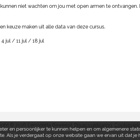
 kunnen niet wachten om jou met open armen te ontvangen. K
 een keuze maken uit alle data van deze cursus.
 jul / 11 jul / 18 jul
ight © 2026 Eemsdelta Beweegt.
Privacyverklaring
.
Cookieverk
eter en persoonlijker te kunnen helpen en om algemenere stati
te. Als je verdergaat op onze website gaan we ervan uit dat j