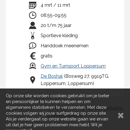
4 mrt / 11 mrt
08:55-09:55
20 t/m 75 jaar
Sportieve kleding
Handdoek meenemen
gratis
Gym en Turnsport Loppersum
De Boshal
(Bosweg 27, 9919TG,
Loppersum, Loppersum)
Op onze site worden cookies gebruikt om je beter
en persoonlijker te kunnen helpen en om
algemenere statistieken te verzamelen. Met deze
copyright © 2026 Eemsdelta Beweegt.
Privacyverklaring
.
cookies volgen wij jouw surfgedrag op onze site.
Cookieverklaring
.
Als je verdergaat op onze website gaan we ervan
uit dat je hier geen problemen mee hebt. Wil je