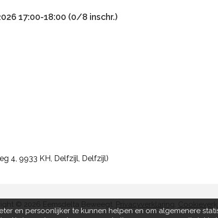
26 17:00-18:00 (0/8 inschr.)
4, 9933 KH, Delfzijl, Delfzijl)
ight © 2026 Eemsdelta Beweegt.
Privacyverklaring
.
Cookieverk
eter en persoonlijker te kunnen helpen en om algemenere stati