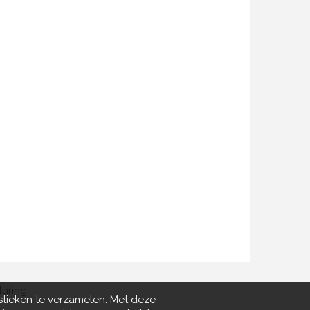
laring
.
stieken te verzamelen. Met deze