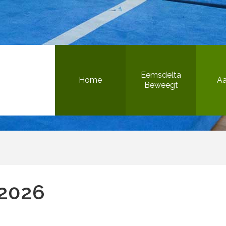
Bewegen in de openbare ruimte
Eemsdelta
Home
A
Beweegt
Het Beweegteam
Sportieve gezonde jeugd
Inclusief sport & bewegen
 2026
Versterking sportaanbieders
Bewegen in de openbare ruimte