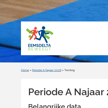
Home
»
Periode A Najaar 2026
» Twirling
Periode A Najaar
Belangrijke data