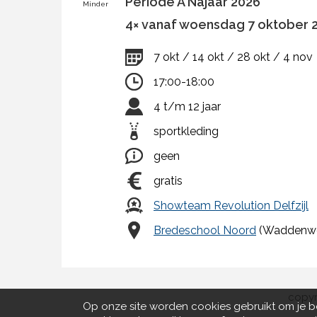
Periode A Najaar 2026
Minder
4× vanaf woensdag 7 oktober 20
7 okt / 14 okt / 28 okt / 4 nov
17:00-18:00
4 t/m 12 jaar
sportkleding
geen
gratis
Showteam Revolution Delfzijl
Bredeschool Noord
(Waddenweg 
copyr
Op onze site worden cookies gebruikt om je b