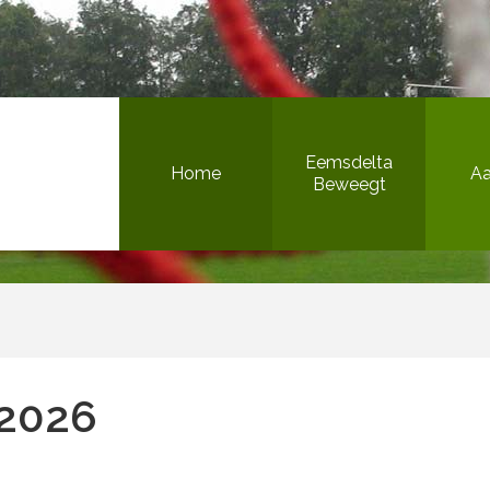
Bewegen in de openbare ruimte
Eemsdelta
Home
A
Beweegt
Het Beweegteam
Sportieve gezonde jeugd
Inclusief sport & bewegen
 2026
Versterking sportaanbieders
Bewegen in de openbare ruimte