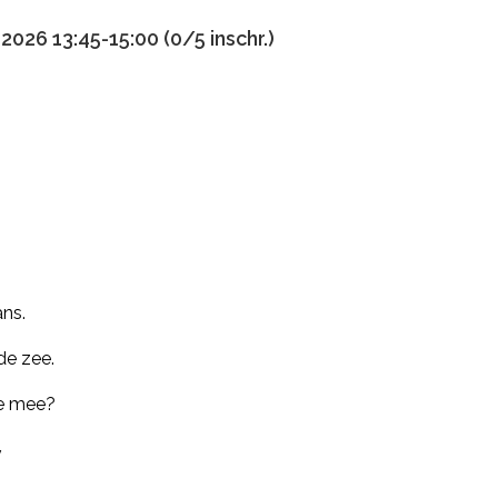
026 13:45-15:00 (0/5 inschr.)
ans.
de zee.
me mee?
v